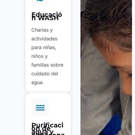
Educació
n WASH
Charlas y
actividades
para niñas,
niños y
familias sobre
cuidado del
agua.
Purificaci
ón de
agua y