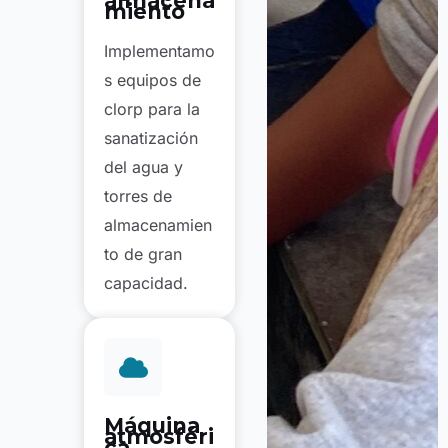
almacena
miento
Implementamo
s equipos de
clorp para la
sanatización
del agua y
torres de
almacenamien
to de gran
capacidad.
Máquina
atmosféri
ca