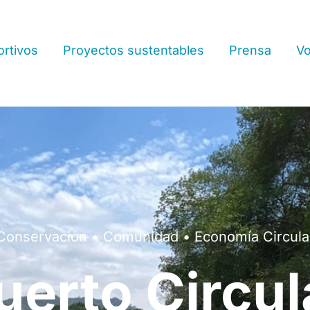
rtivos
Proyectos sustentables
Prensa
Vo
Conservación • Comunidad • Economía Circula
uerto Circul