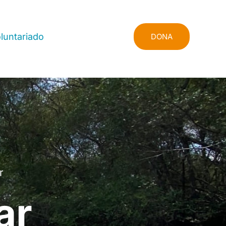
luntariado
DONA
r
ar